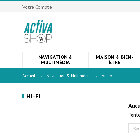
Votre Compte
NAVIGATION &
MAISON & BIEN-
MULTIMÉDIA
ÊTRE
Accueil
→
Navigation & Multimédia
→
Audio
HI-FI
Aucu
Tente