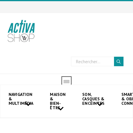
NAVIGATION
MAISON
SON,
SMAR
Accueil
→
Contactez-nous
&
&
CASQUES &
& OB
MULTIMÉDIA
BIEN-
ENCEINTES
CONN
ÊTRE
Contactez-nous