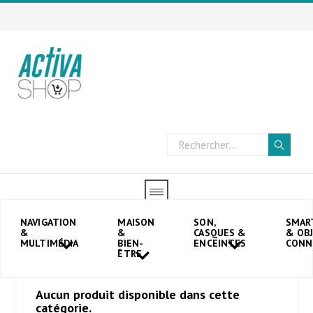
Accueil
→
Navigation & Multimédia
→
Navigations
NAVIGATION
MAISON
SON,
SMAR
&
&
CASQUES &
& OB
→
Accessoires GPS
MULTIMÉDIA
BIEN-
ENCEINTES
CONN
ÊTRE
Aucun produit disponible dans cette
catégorie.