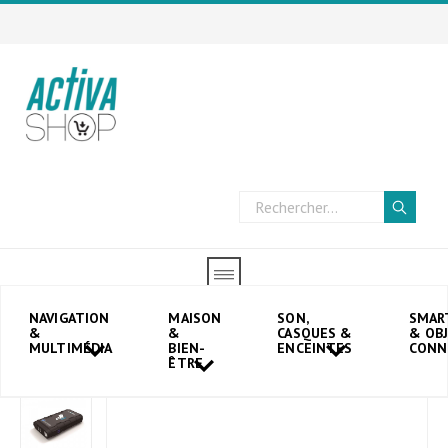
Accueil
→
Navigation & Multimédia
→
Booster
NAVIGATION
MAISON
SON,
SMAR
&
&
CASQUES &
& OB
→
Mini démarreur Str Jump Minibatt pour voitures 12 000 mAh
MULTIMÉDIA
BIEN-
ENCEINTES
CONN
ÊTRE